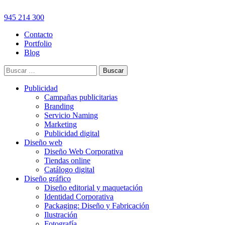
945 214 300
Contacto
Portfolio
Blog
Buscar:
Publicidad
Campañas publicitarias
Branding
Servicio Naming
Marketing
Publicidad digital
Diseño web
Diseño Web Corporativa
Tiendas online
Catálogo digital
Diseño gráfico
Diseño editorial y maquetación
Identidad Corporativa
Packaging: Diseño y Fabricación
Ilustración
Fotografía