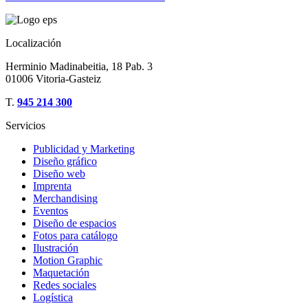
Localización
Herminio Madinabeitia, 18 Pab. 3
01006 Vitoria-Gasteiz
T.
945 214 300
Servicios
Publicidad y Marketing
Diseño gráfico
Diseño web
Imprenta
Merchandising
Eventos
Diseño de espacios
Fotos para catálogo
Ilustración
Motion Graphic
Maquetación
Redes sociales
Logística