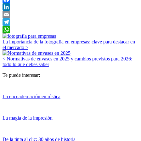
Facebook
LinkedIn
Email
Telegram
Navegación
WhatsApp
La importancia de la fotografía en empresas: clave para destacar en
de
el mercado
>
entradas
<
Normativas de envases en 2025 y cambios previstos para 2026:
todo lo que debes saber
Te puede interesar:
La encuadernación en rústica
La magia de la impresión
De la tinta al clic: 30 años de historia