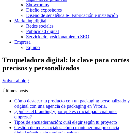
Showrooms
Diseño expositores
Diseño de señalética ► Fabricación e instalación
Marketing digital
Redes sociales
Publicidad digital
Servicio de posicionamiento SEO
Empresa
Equipo
Troqueladora digital: la clave para cortes
precisos y personalizados
Volver al blog
Últimos posts
Cómo destacar tu producto con un packaging personalizado y
original con una agencia de packaging en Vitoria.
¿Qué es el branding y por qué es crucial para cualquier
empresa?
Tipos de encuadernación: cuál elegir según tu proyecto
Gestión de redes sociales: cómo mantener una presencia
digital efectiva sin perder la cabeza